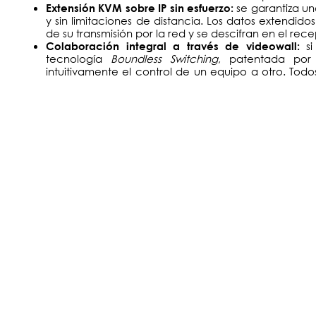
se garantiza un
Extensión KVM sobre IP sin esfuerzo:
y sin limitaciones de distancia. Los datos extendid
de su transmisión por la red y se descifran en el rece
s
Colaboración integral a través de videowall:
tecnología
Boundless Switching
, patentada por
intuitivamente el control de un equipo a otro. Todo
descargarse para colaborar, compartir y solucio
trabajo y el videowall. Se facilita un flujo de trab
informadas.
: la instalación es flexi
Sistema de matrices KVM sobre IP
punto, punto a multipunto, multipunto a punto y mult
aplicaciones industriales.