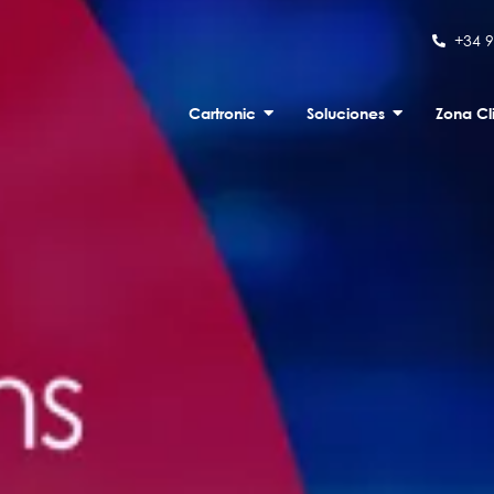
+34 
Cartronic
Soluciones
Zona Cl
Contacto
s
Zona Cliente