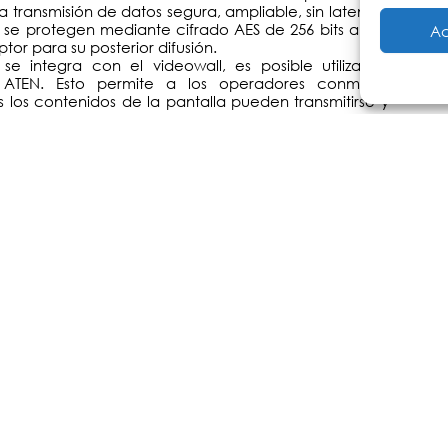
a transmisión de datos segura, ampliable, sin latencia
os se protegen mediante cifrado AES de 256 bits antes
Ac
ptor para su posterior difusión.
i se integra con el videowall, es posible utilizar la
 ATEN. Esto permite a los operadores conmutar
s los contenidos de la pantalla pueden transmitirse y
nar problemas rápidamente entre las estaciones de
ajo racionalizado para maximizar la toma de decisiones
ble y escalable, y permite realizar instalaciones punto a
ipunto a multipunto para adaptarse a multitud de