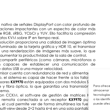
 nativo de señales DisplayPort con color profundo de
alizaciones impactantes con un espectro de color más
RGB, sRBG, YCbCr y YUV. Ello facilita la compresión
datos KVM sobre IP en tiempo real.
a solución proporciona una calidad de imagen óptima
fuminado de la tarjeta gráfica y HDR 10, el transmisor
una renderización de imágenes más suave, lo que
aumentar la productividad de la sala de control.
compartir periféricos (como cámaras, micrófonos o
 son capaces de establecer una comunicación de
 de datos USB a una mayor velocidad.
nsmisor cuenta con redundancia de red y alimentación
o, el sistema es capaz de hacer frente a los fallos de
nsores
están equipados con dos módulos SFP y
KX9970
Para ofrece
y fibra óptica, lo que garantiza una transmisión de
almacenar y
stema.
tecnología
on CCKM, el software de gestión de matrices KVM
o las identi
la remota conectada a un receptor
puede
KX9970
puede afect
 el cual permite ver de forma simultánea las fuentes
ulti-view
desde 2×2 hasta 6×6 en una sola pantalla.