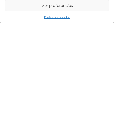
Ver preferencias
Política de cookie
STE2 Family accurate temperature monitoring with
email alerts HWg Video Flyer HV70
Adelsystem Battery Bank Range - Power continuity
solution