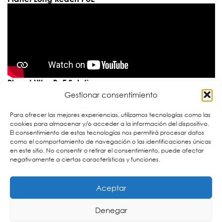
Planet Ultra PoE Solutions
Gestionar consentimiento
Para ofrecer las mejores experiencias, utilizamos tecnologías como las
cookies para almacenar y/o acceder a la información del dispositivo.
El consentimiento de estas tecnologías nos permitirá procesar datos
como el comportamiento de navegación o las identificaciones únicas
en este sitio. No consentir o retirar el consentimiento, puede afectar
negativamente a ciertas características y funciones.
Planet Networking ITS Solutions
Aceptar
Denegar