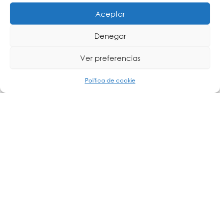
Aceptar
Denegar
Ver preferencias
Política de cookie
Soluciones de Energía Inteligente
PDU (Unidades de Distribución de Energía):
Proporcionan una gestión eficiente de la energía
en centros de datos, permitiendo monitorizar y
controlar el consumo de energía de manera
remota. Las PDUs inteligentes de ATEN permiten
controlar el encendido/apagado de dispositivos
conectados, optimizando el uso energético.
Sistemas avanzados
Monitorización de Energía: