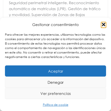
Seguridad perimetral inteligente. Reconocimiento
automático de matrículas (LPR). Gestión de tráfico
y movilidad. Supervisión de Zonas de Bajas
Emisiones (ZBE). Detección automática de
Gestionar consentimiento
incidentes. Gestión de aforos y ocupación.
Analítica avanzada para industria, energía y
Para ofrecer las mejores experiencias, utilizamos tecnologías como las
logística. Integración con plataformas de
cookies para almacenar y/o acceder a la información del dispositivo.
El consentimiento de estas tecnologías nos permitirá procesar datos
seguridad unificada. Centros de control y
como el comportamiento de navegación o las identificaciones únicas
operaciones inteligentes. Nuestro equipo
en este sitio. No consentir o retirar el consentimiento, puede afectar
proporciona asesoría técnica, diseño de
negativamente a ciertas características y funciones.
arquitecturas, soporte a la prescripción y
acompañamiento integral durante todas las fases
Aceptar
del proyecto, ayudando a nuestros partners a
implementar
Denegar
Ver preferencias
Política de cookie