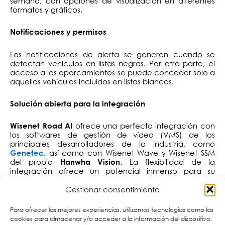
semana, con opciones de visualización en diferentes
formatos y gráficos.
Notificaciones y permisos
Las notificaciones de alerta se generan cuando se
detectan vehículos en listas negras. Por otra parte, el
acceso a los aparcamientos se puede conceder solo a
aquellos vehículos incluidos en listas blancas.
Solución abierta para la integración
ofrece una perfecta integración con
Wisenet Road AI
los softwares de gestión de vídeo (VMS) de los
principales desarrolladores de la industria, como
, así como con Wisenet Wave y Wisenet SSM
Genetec
del propio
. La flexibilidad de la
Hanwha Vision
integración ofrece un potencial inmenso para su
implementación en cualquier proyecto y satisfacer las
necesidades de numerosos clientes, entornos y
Gestionar consentimiento
aplicaciones.
Para ofrecer las mejores experiencias, utilizamos tecnologías como las
cookies para almacenar y/o acceder a la información del dispositivo.
Modelos de cámaras Wisenet P que admiten Wisenet