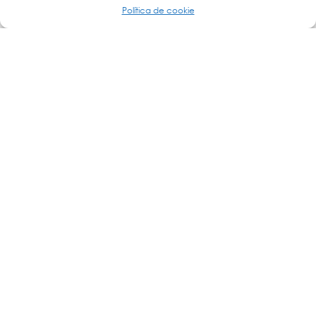
Política de cookie
Otras publicaciones que pueden interesarte:
La transformación digital de la industria está impulsando una
nueva
Leer más »