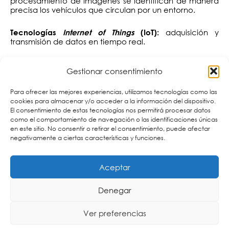
procesamiento de imágenes se identifican de manera
precisa los vehículos que circulan por un entorno.
adquisición y
Tecnologías
Internet of Things
(IoT):
transmisión de datos en tiempo real.
para la consolidación, análisis y
Tecnologías
Big Data
:
Gestionar consentimiento
extracción de información.
Para ofrecer las mejores experiencias, utilizamos tecnologías como las
zona de bajas emisiones
Soluciones tecnológicas:
cookies para almacenar y/o acceder a la información del dispositivo.
(ZBE), alojamiento
cloud
, control de zonas restringidas
El consentimiento de estas tecnologías nos permitirá procesar datos
con barrera/bolardo, gestión de listas blancas/negras,
como el comportamiento de navegación o las identificaciones únicas
así como sanciones y multas con Helix Enterprise,
en este sitio. No consentir o retirar el consentimiento, puede afectar
integración con sistemas LPR del fabricante
,
Vaxtor
negativamente a ciertas características y funciones.
además de sensores IoT y medioambientales.
Cartronic Group, distribuidor oficial de Vigiatraffic.
Aceptar
Si te interesa conocer más sobre la completa solución
Denegar
de
especialmente diseñada para
Cartronic Group
smart cities
, no dudes
.
en contactar con nosotros
Ver preferencias
Estamos a tu disposición para asesorarte y
acompañarte durante cada etapa de tu proyecto.