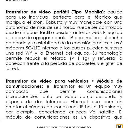
equipo
Transmisor de vídeo portátil (Tipo Mochila):
para uso individual, perfecto para el técnico que
manipula el dron. Robusto y muy manejable con una
autonomía de más de seis horas. Puede ser controlado
desde un panel táctil o desde su interfaz web. El equipo
es capaz de agregar canales IP para mejorar el ancho
de banda y la estabilidad de la conexión gracias a los 6
módems 5G/LTE internos a los cuales pueden sumarse
una red Wifi y la Ethernet del equipo. Su tecnología
permite reducir el retardo (< 1 sg) y refuerza la
conexión frente a la pérdida de paquetes y el jitter de
la red.
Transmisor de vídeo para vehículos + Módulo de
: el transmisor es un equipo muy
comunicaciones
compacto que permite comunicaciones
bidireccionales tanto de vídeo como de audio y
dispone de dos interfaces Ethernet que permiten
ampliar el número de conexiones IP hasta 10 enlaces,
por ejemplo, conectando enlaces vía satélite. El
módulo de comunicaciones es un dispositivo que
acompaña al transmisor y cuenta con 8 módems
Gestionar consentimiento
internos 5G/LTE. Está fabricado en fibra de vidrio y su