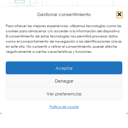
Gestionar consentimiento
Para ofrecer las mejores experiencias, utilizamos tecnologías como las
cookies para almacenar y/o acceder a la información del dispositivo.
El consentimiento de estas tecnologías nos permitirá procesar datos
Sectores de Aplicación
como el comportamiento de navegación o las identificaciones únicas
en este sitio. No consentir o retirar el consentimiento, puede afectar
Transporte Público: Proporciona conectividad
negativamente a ciertas características y funciones.
inalámbrica fiable para el personal, los pasajeros
y los dispositivos a bordo, mejorando la eficiencia
operativa y la experiencia del usuario.
Aceptar
Ciudades Inteligentes: Usado en flotas de
cámaras de CCTV, sistemas de gestión del tráfico
y vallas publicitarias, contribuye a una
Denegar
infraestructura inteligente y segura de la ciudad.
Eventos Pop-up: Perfecto para ferias,
Ver preferencias
exposiciones y eventos masivos que requieren
una conectividad robusta y de alto rendimiento
para cientos de dispositivos.
Política de cookie
Aplicaciones Industriales: Adecuado para
entornos industriales donde se requiere una
conectividad continua y fiable para operaciones
y monitorización en tiempo real.