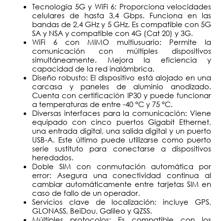
Tecnología 5G y WiFi 6: Proporciona velocidades
celulares de hasta 3,4 Gbps. Funciona en las
bandas de 2,4 GHz y 5 GHz. Es compatible con 5G
SA y NSA y compatible con 4G (Cat 20) y 3G.
WiFi 6 con MIMO multiusuario: Permite la
comunicación con múltiples dispositivos
simultáneamente. Mejora la eficiencia y
capacidad de la red inalámbrica.
Diseño robusto: El dispositivo está alojado en una
carcasa y paneles de aluminio anodizado.
Cuenta con certificación IP30 y puede funcionar
a temperaturas de entre -40 °C y 75 °C.
Diversas interfaces para la comunicación: Viene
equipado con cinco puertos Gigabit Ethernet,
una entrada digital, una salida digital y un puerto
USB-A. Este último puede utilizarse como puerto
serie sustituto para conectarse a dispositivos
heredados.
Doble SIM con conmutación automática por
error: Asegura una conectividad continua al
cambiar automáticamente entre tarjetas SIM en
caso de fallo de un operador.
Servicios clave de localización: incluye GPS,
GLONASS, BeiDou, Galileo y QZSS.
Múltiples protocolos: Es compatible con los