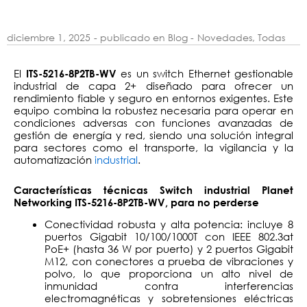
diciembre 1, 2025
- publicado en Blog -
Novedades
,
Todas
El
es un switch Ethernet gestionable
ITS-5216-8P2TB-WV
industrial de capa 2+ diseñado para ofrecer un
rendimiento fiable y seguro en entornos exigentes. Este
equipo combina la robustez necesaria para operar en
condiciones adversas con funciones avanzadas de
gestión de energía y red, siendo una solución integral
para sectores como el transporte, la vigilancia y la
automatización
industrial
.
Características técnicas Switch industrial Planet
Networking ITS-5216-8P2TB-WV, para no perderse
Conectividad robusta y alta potencia: incluye 8
puertos Gigabit 10/100/1000T con IEEE 802.3at
PoE+ (hasta 36 W por puerto) y 2 puertos Gigabit
M12, con conectores a prueba de vibraciones y
polvo, lo que proporciona un alto nivel de
inmunidad contra interferencias
electromagnéticas y sobretensiones eléctricas