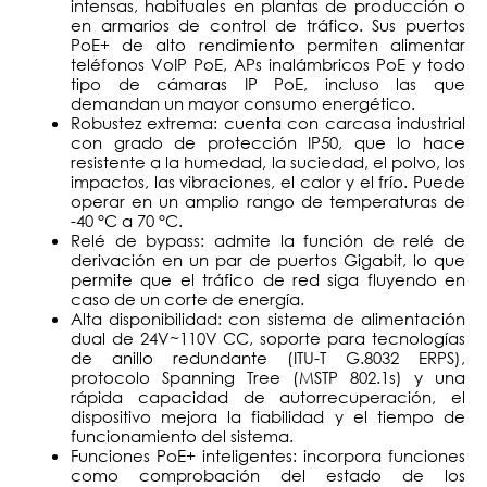
intensas, habituales en plantas de producción o
en armarios de control de tráfico. Sus puertos
PoE+ de alto rendimiento permiten alimentar
teléfonos VoIP PoE, APs inalámbricos PoE y todo
tipo de cámaras IP PoE, incluso las que
demandan un mayor consumo energético.
Robustez extrema: cuenta con carcasa industrial
con grado de protección IP50, que lo hace
resistente a la humedad, la suciedad, el polvo, los
impactos, las vibraciones, el calor y el frío. Puede
operar en un amplio rango de temperaturas de
-40 °C a 70 °C.
Relé de bypass: admite la función de relé de
derivación en un par de puertos Gigabit, lo que
permite que el tráfico de red siga fluyendo en
caso de un corte de energía.
Alta disponibilidad: con sistema de alimentación
dual de 24V~110V CC, soporte para tecnologías
de anillo redundante (ITU-T G.8032 ERPS),
protocolo Spanning Tree (MSTP 802.1s) y una
rápida capacidad de autorrecuperación, el
dispositivo mejora la fiabilidad y el tiempo de
funcionamiento del sistema.
Funciones PoE+ inteligentes: incorpora funciones
como comprobación del estado de los