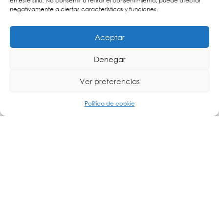
en este sitio. No consentir o retirar el consentimiento, puede afectar
pierde potencia, evitando un fallo en cascada.
negativamente a ciertas características y funciones.
Aceptar
Denegar
Ver preferencias
Política de cookie
Fortaleciendo las infraestructuras de comunicaciones