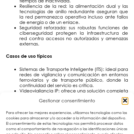
tiempos de inactividad.
Resiliencia de la red: la alimentación dual y las
tecnologías de anillo redundante aseguran que
la red permanezca operativa incluso ante fallos
de energía o de un enlace.
Seguridad reforzada: sus robustas funciones de
ciberseguridad protegen la infraestructura de
red contra accesos no autorizados y amenazas
externas.
Casos de uso típicos
Sistemas de Transporte Inteligente (ITS): ideal para
redes de vigilancia y comunicación en entornos
ferroviarios y de transporte público, donde la
continuidad del servicio es crítica.
Videovigilancia IP: ofrece una solución completa
para alimentar y gestionar cámaras IP,
Gestionar consentimiento
incluyendo modelos de alto consumo como PTZ,
domos de alta velocidad o cámaras con
calefactores. Incluye, compatibilidad ONVIF para
Para ofrecer las mejores experiencias, utilizamos tecnologías como las
una gestión simplificada.
cookies para almacenar y/o acceder a la información del dispositivo.
Topologías en cadena: la función de relé de
El consentimiento de estas tecnologías nos permitirá procesar datos
bypass asegura que el tráfico de red se
como el comportamiento de navegación o las identificaciones únicas
mantenga incluso si un conmutador individual