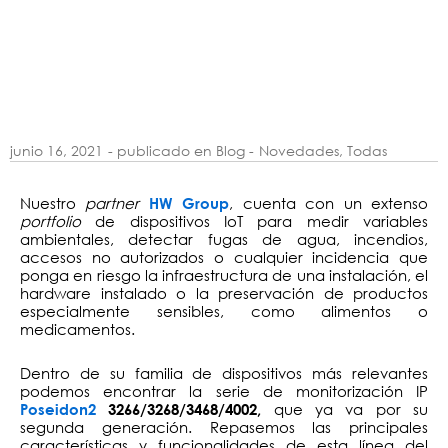
junio 16, 2021
- publicado en Blog -
Novedades
,
Todas
Nuestro
partner
, cuenta con un extenso
HW Group
portfolio
de dispositivos IoT para medir variables
ambientales, detectar fugas de agua, incendios,
accesos no autorizados o cualquier incidencia que
ponga en riesgo la infraestructura de una instalación, el
hardware instalado o la preservación de productos
especialmente sensibles, como alimentos o
medicamentos.
Dentro de su familia de dispositivos más relevantes
podemos encontrar la serie de monitorización IP
que ya va por su
Poseidon2
3266/3268/3468/4002,
segunda generación. Repasemos las principales
características y funcionalidades de esta línea del