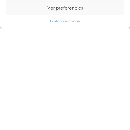
Ver preferencias
Política de cookie
Cartronic Group, distribuidor oficial de HWGroup en
España.
Si tu interes está relacionado con esta línea
tecnológica, no dudes en
contactar con Cartronic
, podemos ayudarte a elegir la mejor solución
Group
para tu proyecto.
Otras publicaciones que pueden interesarte: