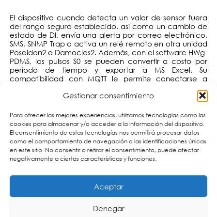
El dispositivo cuando detecta un valor de sensor fuera
del rango seguro establecido, así como un cambio de
estado de DI, envía una alerta por correo electrónico,
SMS, SNMP Trap o activa un relé remoto en otra unidad
Poseidon2 o Damocles2. Además, con el software HWg-
PDMS, los pulsos S0 se pueden convertir a costo por
período de tiempo y exportar a MS Excel. Su
compatibilidad con MQTT le permite conectarse a
servicios en la nube como IoT Hub, MS Azure, entre
Gestionar consentimiento
otros.
Para ofrecer las mejores experiencias, utilizamos tecnologías como las
de
puede emplearse para el
Poseidon2
3266
HW Grop
cookies para almacenar y/o acceder a la información del dispositivo.
monitoreo remoto en entornos de TI, monitoreo de
El consentimiento de estas tecnologías nos permitirá procesar datos
temperatura, de enfriadores y congeladores; así como
como el comportamiento de navegación o las identificaciones únicas
en sistemas de vigilancia y aplicaciones industriales.
en este sitio. No consentir o retirar el consentimiento, puede afectar
negativamente a ciertas características y funciones.
Aceptar
Denegar