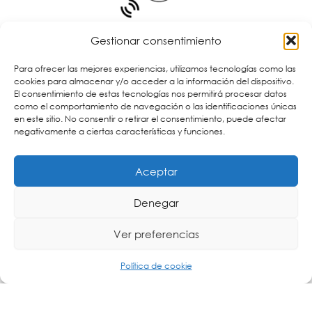
Gestionar consentimiento
Para ofrecer las mejores experiencias, utilizamos tecnologías como las
cookies para almacenar y/o acceder a la información del dispositivo.
El consentimiento de estas tecnologías nos permitirá procesar datos
como el comportamiento de navegación o las identificaciones únicas
en este sitio. No consentir o retirar el consentimiento, puede afectar
negativamente a ciertas características y funciones.
Aceptar
Denegar
Ver preferencias
Relojes Digitales
Política de cookie
Relojes digitales en diversas versiones LED y LCD.
Disponibles en cinco colores LED para satisfacer sus
necesidades, estos relojes cuentan con visualización