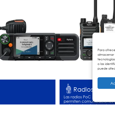
Para ofrece
almacenar y
tecnología
o las identi
puede afect
Ac
Radios LTE, Po
Las radios PoC (Push-to-Talk 
permiten comunicaciones i
y vídeo a través de redes 4G
eliminando las limitaciones
sistemas de radio tradiciona