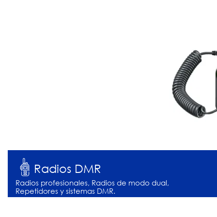
Radios DMR
Radios profesionales, Radios de modo dual,
Repetidores y sistemas DMR.