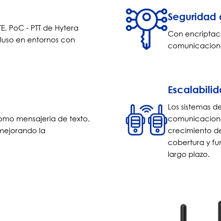
Seguridad 
TE, PoC - PTT de Hytera
Con encriptaci
cluso en entornos con
comunicaciones
Escalabili
Los sistemas d
omo mensajería de texto,
comunicacione
 mejorando la
crecimiento de
cobertura y fu
largo plazo.