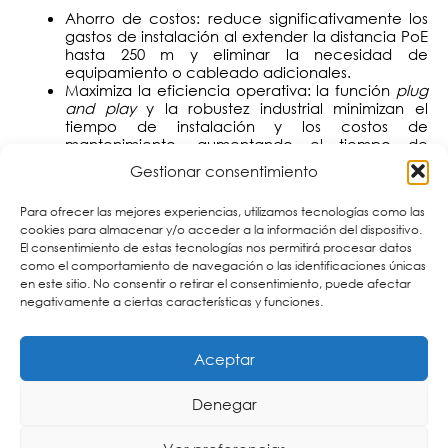
Ahorro de costos: reduce significativamente los
gastos de instalación al extender la distancia PoE
hasta 250 m y eliminar la necesidad de
equipamiento o cableado adicionales.
Maximiza la eficiencia operativa: la función
plug
and play
y la robustez industrial minimizan el
tiempo de instalación y los costos de
mantenimiento, aumentando el tiempo de
actividad de la red.
Gestionar consentimiento
Confiabilidad superior: la alimentación
redundante y la carcasa industrial garantizan que
Para ofrecer las mejores experiencias, utilizamos tecnologías como las
la red permanezca operativa en las condiciones
cookies para almacenar y/o acceder a la información del dispositivo.
más exigentes.
El consentimiento de estas tecnologías nos permitirá procesar datos
Flexibilidad de instalación: su diseño compacto y
como el comportamiento de navegación o las identificaciones únicas
opciones de montaje en pared o en riel DIN,
en este sitio. No consentir o retirar el consentimiento, puede afectar
facilitan el despliegue en cualquier ubicación, sin
negativamente a ciertas características y funciones.
importar las limitaciones de espacio.
Aceptar
Denegar