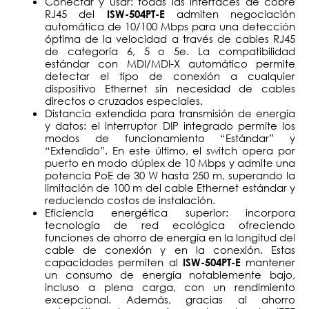
Conectar y usar: todas las interfaces de cobre
RJ45 del
admiten negociación
ISW-504PT-E
automática de 10/100 Mbps para una detección
óptima de la velocidad a través de cables RJ45
de categoría 6, 5 o 5e. La compatibilidad
estándar con MDI/MDI-X automático permite
detectar el tipo de conexión a cualquier
dispositivo Ethernet sin necesidad de cables
directos o cruzados especiales.
Distancia extendida para transmisión de energía
y datos: el interruptor DIP integrado permite los
modos de funcionamiento “Estándar” y
“Extendido”. En este último, el switch opera por
puerto en modo dúplex de 10 Mbps y admite una
potencia PoE de 30 W hasta 250 m, superando la
limitación de 100 m del cable Ethernet estándar y
reduciendo costos de instalación.
Eficiencia energética superior: incorpora
tecnología de red ecológica ofreciendo
funciones de ahorro de energía en la longitud del
cable de conexión y en la conexión. Estas
capacidades permiten al
mantener
ISW-504PT-E
un consumo de energía notablemente bajo,
incluso a plena carga, con un rendimiento
excepcional. Además, gracias al ahorro