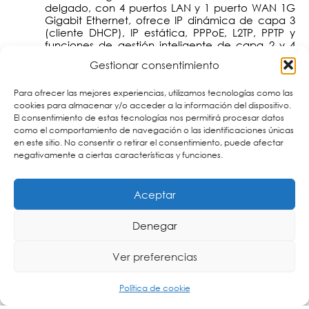
delgado, con 4 puertos LAN y 1 puerto WAN 1G
Gigabit Ethernet, ofrece IP dinámica de capa 3
(cliente DHCP), IP estática, PPPoE, L2TP, PPTP y
funciones de gestión inteligente de capa 2 y 4
para satisfacer las demandas de seguridad de
Gestionar consentimiento
IoT, vigilancia IP y LAN inalámbrica. Proporciona
soporte de gestión IPv6 y SNMP, diseño de
Para ofrecer las mejores experiencias, utilizamos tecnologías como las
asistente y soporte de Planet DDNS, así como
cookies para almacenar y/o acceder a la información del dispositivo.
cortafuegos con seguridad VLAN 802.1Q y NAT
El consentimiento de estas tecnologías nos permitirá procesar datos
por hardware.
como el comportamiento de navegación o las identificaciones únicas
en este sitio. No consentir o retirar el consentimiento, puede afectar
negativamente a ciertas características y funciones.
Aceptar
Denegar
Ver preferencias
Política de cookie