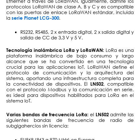
Ethernet a través de LoRaWAN. Igualmente, admite los
protocolos LoRaWAN de clase A, B y C y es compatible
con las puertas de enlace LoRaWAN estándar, incluida
la
.
serie Planet LCG-300
RS232, RS485, 2 x entrada digital, 2 x salida digital y
salida de CC de 3,3 V y 5 V.
LoRa es una
Tecnología inalámbrica LoRa y LoRaWAN:
plataforma inalámbrica de bajo consumo y largo
alcance que se ha convertido en una tecnología
crucial para las aplicaciones IoT. LoRaWAN define el
protocolo de comunicación y la arquitectura del
sistema, aportando una infraestructura completa para
la conectividad de dispositivos. El
, compatible
LN502
con el protocolo Modbus y la comunicación en serie,
es ideal para dispositivos habilitados para LoRa en el
sistema IoT.
el
admite las
Varias bandas de frecuencia LoRa:
LN502
siguientes bandas de frecuencia de radio de
subgigahercios sin licencia:
EU868 (863 a 870 MHz) en Europa