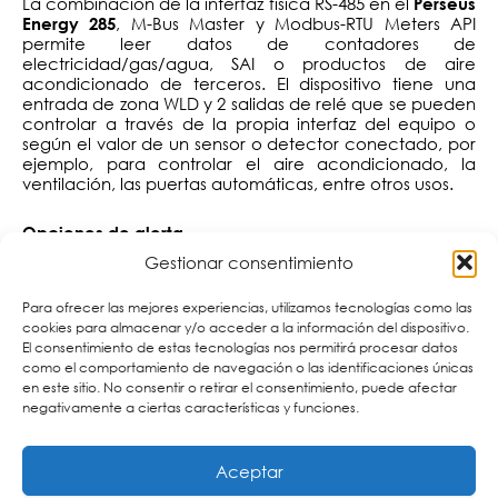
La combinación de la interfaz física RS-485 en el
Perseus
, M-Bus Master y Modbus-RTU Meters API
Energy 285
permite leer datos de contadores de
electricidad/gas/agua, SAI o productos de aire
acondicionado de terceros. El dispositivo tiene una
entrada de zona WLD y 2 salidas de relé que se pueden
controlar a través de la propia interfaz del equipo o
según el valor de un sensor o detector conectado, por
ejemplo, para controlar el aire acondicionado, la
ventilación, las puertas automáticas, entre otros usos.
Opciones de alerta
Gestionar consentimiento
admite desde simples alertas por
Perseus Energy 285
alta temperatura hasta alertas avanzadas (2 de cada 5
Para ofrecer las mejores experiencias, utilizamos tecnologías como las
sensores han superado el límite o están inaccesibles).
cookies para almacenar y/o acceder a la información del dispositivo.
La aplicación móvil puede utilizarse para mostrar el
El consentimiento de estas tecnologías nos permitirá procesar datos
estado de todos los contadores conectados a través
como el comportamiento de navegación o las identificaciones únicas
de LAN directamente o a través del portal
.
SensDesk.es
en este sitio. No consentir o retirar el consentimiento, puede afectar
negativamente a ciertas características y funciones.
El módem LTE interno se puede utilizar para informar al
Portal en caso de fallo de alimentación (alerta por
Aceptar
correo electrónico / SMS desde el Portal, incluidos los
estados no válidos del dispositivo y del sensor), o servir