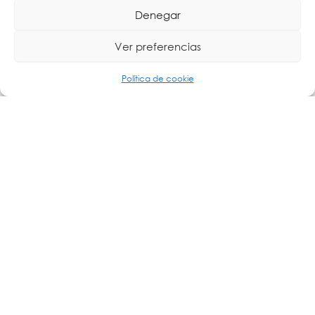
como pasarela de alerta SMS/llamada para todos los
Denegar
dispositivos del fabricante en la red local.
Ver preferencias
Si te interesa conocer más sobre la
línea
de
, no dudes en
Perseus
HWgroup
c
ontactar con
; podemos proporcionarte información
Cartronic Group
Política de cookie
adicional y ofrecerte las mejores opciones para el éxito
de tu proyecto.
Otras publicaciones que pueden interesarte:
La transformación digital de la industria está impulsando una