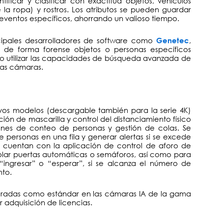
ificar y clasificar con exactitud objetos, vehículos
 la ropa) y rostros. Los atributos se pueden guardar
eventos específicos, ahorrando un valioso tiempo.
cipales desarrolladores de software como
,
Genetec
de forma forense objetos o personas específicos
omo utilizar las capacidades de búsqueda avanzada de
las cámaras.
vos modelos (descargable también para la serie 4K)
ón de mascarilla y control del distanciamiento físico
ones de conteo de personas y gestión de colas. Se
 personas en una fila y generar alertas si se excede
, cuentan con la aplicación de control de aforo de
olar puertas automáticas o semáforos, así como para
“ingresar” o “esperar”, si se alcanza el número de
to.
orporadas como estándar en las cámaras IA de la gama
r adquisición de licencias.