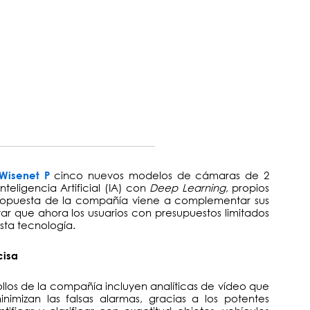
cinco nuevos modelos de cámaras de 2
Wisenet P
eligencia Artificial (IA) con
Deep Learning
, propios
propuesta de la compañía viene a complementar sus
itar que ahora los usuarios con presupuestos limitados
sta tecnología.
cisa
ollos de la compañía incluyen analíticas de vídeo que
imizan las falsas alarmas, gracias a los potentes