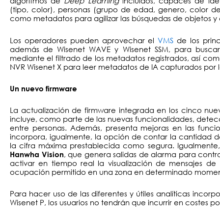
algoritmos de
Deep Learning
incluidos, capaces de ident
(tipo, color), personas (grupo de edad, genero, color de
como metadatos para agilizar las búsquedas de objetos y 
Los operadores pueden aprovechar el
VMS
de los prin
además de Wisenet WAVE y Wisenet SSM, para buscar 
mediante el filtrado de los metadatos registrados, así c
NVR Wisenet X para leer metadatos de IA capturados por 
Un nuevo firmware
La actualización de firmware integrada en los cinco nue
incluye, como parte de las nuevas funcionalidades, detecci
entre personas. Además, presenta mejoras en las funci
incorpora, igualmente, la opción de contar la cantidad de
la cifra máxima prestablecida como segura. Igualmente
, que genera salidas de alarma para contr
Hanwha Vision
activar en tiempo real la visualización de mensajes de 
ocupación permitido en una zona en determinado momen
Para hacer uso de las diferentes y útiles analíticas inc
Wisenet P, los usuarios no tendrán que incurrir en costes po