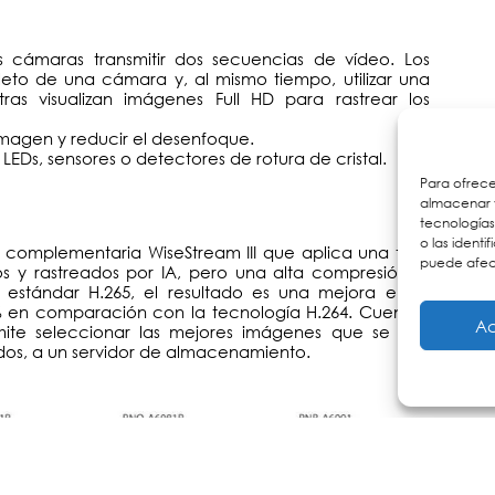
s cámaras transmitir dos secuencias de vídeo. Los
to de una cámara y, al mismo tiempo, utilizar una
ras visualizan imágenes Full HD para rastrear los
 imagen y reducir el desenfoque.
LEDs, sensores o detectores de rotura de cristal.
Para ofrece
almacenar y
tecnología
o las identi
 complementaria WiseStream III que aplica una tasa
puede afect
s y rastreados por IA, pero una alta compresión al
estándar H.265, el resultado es una mejora en el
 en comparación con la tecnología H.264. Cuentan
Ac
mite seleccionar las mejores imágenes que se han
dos, a un servidor de almacenamiento.