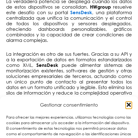
La verdadera potencia se despliega cuando los datos
de estos dispositivos se consolidan.
resuelve
HWgroup
este desafío con su portal
, una plataforma
SensDesk
centralizada que unifica la comunicación y el control
de todos los dispositivos y sensores desplegados,
ofreciendo dashboards personalizables, gráficos
combinados y la capacidad de crear condiciones de
alarma complejas.
La integración es otro de sus fuertes. Gracias a su API y
a la exportación de datos en formatos estandarizados
como XML,
puede alimentar sistemas de
SensDesk
monitorización existentes, softwares de gestión y otras
soluciones empresariales de terceros, actuando como
un único punto de contacto al presentar todos los
datos en un formato unificado y legible. Esto elimina los
silos de información y reduce la complejidad operativa
de gestionar múltiples protocolos, permitiendo una
gestión coherente de toda la infraestructura de
Gestionar consentimiento
monitorización.
Para ofrecer las mejores experiencias, utilizamos tecnologías como las
Cumplimiento normativo y escalabilidad
cookies para almacenar y/o acceder a la información del dispositivo.
garantizada
El consentimiento de estas tecnologías nos permitirá procesar datos
como el comportamiento de navegación o las identificaciones únicas