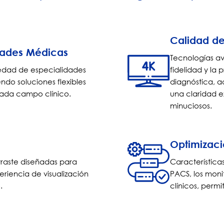
Calidad de
idades Médicas
Tecnologías av
edad de especialidades
fidelidad y la
ndo soluciones flexibles
diagnóstica, a
cada campo clínico.
una claridad ex
minuciosos.
Optimizació
traste diseñadas para
Característica
eriencia de visualización
PACS, los moni
.
clínicos, perm