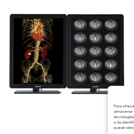
Para ofrece
almacenar y
tecnología
o las identi
puede afect
Monitores de 