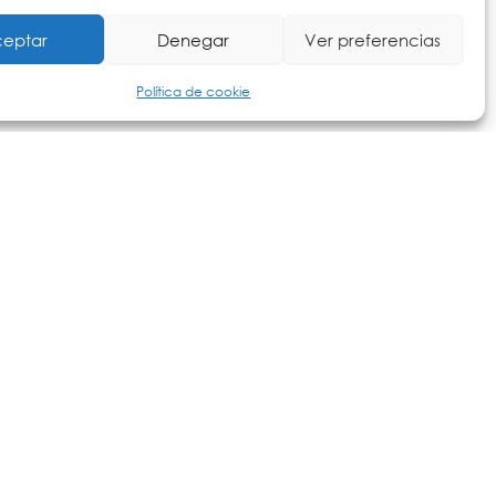
eptar
Denegar
Ver preferencias
24: monitor quirúrgico de alta resolución con
ación optimizadas para entornos quirúrgicos. Proporciona
 esenciales para la visualización de procedimientos en
Política de cookie
Visualización
a y Telemedicina
ado para la visualización de imágenes de cuerpo
o nivel de detalle y precisión en aplicaciones clínicas
ón de imágenes de múltiples modalidades.