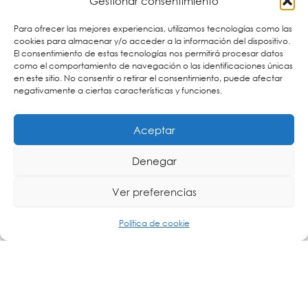
Gestionar consentimiento
Permite
Centros de datos y salas de servidores:
el monitoreo de temperatura, humedad y
Para ofrecer las mejores experiencias, utilizamos tecnologías como las
acceso físico para prevenir fallos en equipos
cookies para almacenar y/o acceder a la información del dispositivo.
sensibles.
El consentimiento de estas tecnologías nos permitirá procesar datos
Supervisión de
Industria y automatización:
como el comportamiento de navegación o las identificaciones únicas
variables ambientales en procesos industriales
en este sitio. No consentir o retirar el consentimiento, puede afectar
críticos, asegurando condiciones óptimas para la
negativamente a ciertas características y funciones.
producción.
Control de
Gestión de infraestructuras críticas:
parámetros clave en instalaciones como
Aceptar
estaciones eléctricas, telecomunicaciones y
laboratorios.
Garantiza la
Almacenamiento y logística:
Denegar
estabilidad de temperatura y humedad en
almacenes de productos sensibles como
Ver preferencias
alimentos o medicamentos.
Beneficios Clave
Política de cookie
con acceso
Monitorización remota en tiempo real
vía Ethernet.
para una
Compatibilidad con múltiples sensores
vigilancia completa.