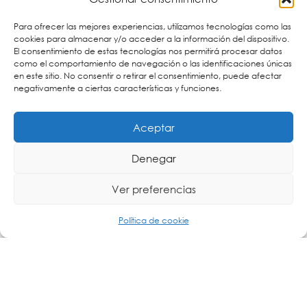
QNO-7022R: Cámara bullet IR de red
Para ofrecer las mejores experiencias, utilizamos tecnologías como las
QND-7032R: Cámara domo IR
cookies para almacenar y/o acceder a la información del dispositivo.
El consentimiento de estas tecnologías nos permitirá procesar datos
como el comportamiento de navegación o las identificaciones únicas
Cartronic Group, distribuidor oficial de
Hanwha Vision
en este sitio. No consentir o retirar el consentimiento, puede afectar
en España.
negativamente a ciertas características y funciones.
Si estás interesado en la línea de cámaras Wisenet Q de
, no dudes en
Hanwha Vision
contactar con Cartronic
Aceptar
; podemos ofrecerte la mejor solución para tu
Group
proyecto de videovigilancia.
Denegar
Ver preferencias
Otras publicaciones que pueden interesarte:
Política de cookie