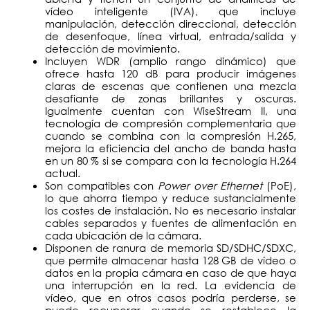
vídeo inteligente (IVA), que incluye
manipulación, detección direccional, detección
de desenfoque, línea virtual, entrada/salida y
detección de movimiento.
Incluyen WDR (amplio rango dinámico) que
ofrece hasta 120 dB para producir imágenes
claras de escenas que contienen una mezcla
desafiante de zonas brillantes y oscuras.
Igualmente cuentan con WiseStream II, una
tecnología de compresión complementaria que
cuando se combina con la compresión H.265,
mejora la eficiencia del ancho de banda hasta
en un 80 % si se compara con la tecnología H.264
actual.
Son compatibles con
Power over Ethernet
(PoE),
lo que ahorra tiempo y reduce sustancialmente
los costes de instalación. No es necesario instalar
cables separados y fuentes de alimentación en
cada ubicación de la cámara.
Disponen de ranura de memoria SD/SDHC/SDXC,
que permite almacenar hasta 128 GB de vídeo o
datos en la propia cámara en caso de que haya
una interrupción en la red. La evidencia de
vídeo, que en otros casos podría perderse, se
puede recuperar cuando se restablece la