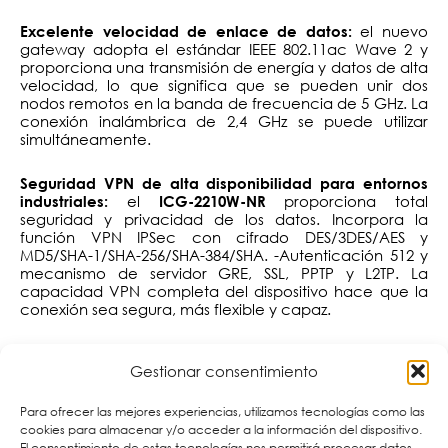
el nuevo
Excelente velocidad de enlace de datos:
gateway adopta el estándar IEEE 802.11ac Wave 2 y
proporciona una transmisión de energía y datos de alta
velocidad, lo que significa que se pueden unir dos
nodos remotos en la banda de frecuencia de 5 GHz. La
conexión inalámbrica de 2,4 GHz se puede utilizar
simultáneamente.
Seguridad VPN de alta disponibilidad para entornos
el
proporciona total
industriales:
ICG-2210W-NR
seguridad y privacidad de los datos. Incorpora la
función VPN IPSec con cifrado DES/3DES/AES y
MD5/SHA-1/SHA-256/SHA-384/SHA. -Autenticación 512 y
mecanismo de servidor GRE, SSL, PPTP y L2TP. La
capacidad VPN completa del dispositivo hace que la
conexión sea segura, más flexible y capaz.
el
Excelente habilidad en defensa contra amenazas:
Gestionar consentimiento
nuevo modelo tiene un firewall SPI (inspección de
estado de paquetes) integrado y funciones de
mitigación de ataques DoS/DDoS para proporcionar
Para ofrecer las mejores experiencias, utilizamos tecnologías como las
alta eficiencia y una amplia protección para la red. De
cookies para almacenar y/o acceder a la información del dispositivo.
este modo, las funciones de servidor virtual y DMZ
El consentimiento de estas tecnologías nos permitirá procesar datos