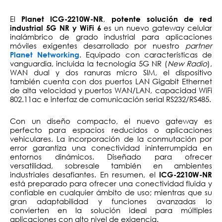
El
,
Planet ICG-2210W-NR
potente solución de red
es un nuevo gateway celular
industrial 5G NR y WiFi 6
inalámbrico de grado industrial para aplicaciones
móviles exigentes desarrollado por nuestro
partner
. Equipado con características de
Planet Networking
vanguardia, incluida la tecnología 5G NR (
New Radio
),
WAN dual y dos ranuras micro SIM, el dispositivo
también cuenta con dos puertos LAN Gigabit Ethernet
de alta velocidad y puertos WAN/LAN, capacidad WiFi
802.11ac e interfaz de comunicación serial RS232/RS485.
Con un diseño compacto, el nuevo gateway es
perfecto para espacios reducidos o aplicaciones
vehiculares. La incorporación de la conmutación por
error garantiza una conectividad ininterrumpida en
entornos dinámicos. Diseñado para ofrecer
versatilidad, sobresale también en ambientes
industriales desafiantes. En resumen, el
ICG-2210W-NR
está preparado para ofrecer una conectividad fluida y
confiable en cualquier ámbito de uso; mientras que su
gran adaptabilidad y funciones avanzadas lo
convierten en la solución ideal para múltiples
aplicaciones con alto nivel de exigencia.