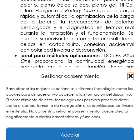
abierto, plomo ácido sellado, plomo gel, Ni-Cd,
Li-Ion. El algoritmo
Battery Care
realiza la carga
rápida y automática, la optimización de la carga
de la batería, la recuperación de baterías
descargadas y el diagnóstico en tiempo real
durante la instalación y el funcionamiento. Se
pueden supervisar fallos como: batería sulfatada,
celdas en cortocircuito, conexión accidental
con polaridad inversa o desconexión.
: DC-UPS
All in
Ideal para múltiples
aplicaciones
One
proporciona la continuidad energética
necesaria en cualquier situación. Entre sus
ámbitos de aplicación encontramos el respaldo
Gestionar consentimiento
de emergencia de audio e iluminación; sistemas
de bombeo de agua y de protección contra
Para ofrecer las mejores experiencias, utilizamos tecnologías como las
incendios; así como en sistemas de seguridad y
cookies para almacenar y/o acceder a la información del dispositivo.
vigilancia, radioenlaces, telecomunicaciones,
El consentimiento de estas tecnologías nos permitirá procesar datos
sistemas fotovoltaicos y de transporte marítimo.
como el comportamiento de navegación o las identificaciones únicas
: todas
Construcción robusta y fácil instalación
en este sitio. No consentir o retirar el consentimiento, puede afectar
las unidades de la gama tienen carcasa de
negativamente a ciertas características y funciones.
aluminio, clip de fijación a carril DIN. Además, son
ligeras, compactas y tienen un grado de
protección IP20.
2,5 A ÷ 20 A, incluso en caso
Corriente de salida:
Aceptar
de corte de energía.