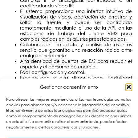
cámaras IP o analógicas conectadas a un
codificador de vídeo IP.
El sistema proporciona una interfaz intuitiva de
visualización de vídeo, operación de arrastrar y
soltar la fuente y puede ser controlado
remotamente, mediante el uso de la API, en las
estaciones de trabajo del cliente VMS para
cambios rápidos en los ajustes preestablecidos.
Colaboración inmediata y análisis de eventos
sencillo que garantiza una reacción rápida ante
cualquier incidencia.
Alta densidad de puertos de E/S para reducir el
espacio y el consumo de energía.
Fácil configuración y control.
Escalabilidad y alta disponibilidad. Flexibilidad
para adaptarse al crecimiento futuro en la
Gestionar consentimiento
configuración de los sistemas.
Para ofrecer las mejores experiencias, utilizamos tecnologías como las
Si te interesan las versátiles soluciones de videowall de
cookies para almacenar y/o acceder a la información del dispositivo.
para centros de control y vigilancia, no dudes en
NVU
El consentimiento de estas tecnologías nos permitirá procesar datos
, podemos ofrecerte la
contactar con Cartronic Group
como el comportamiento de navegación o las identificaciones únicas
solución que mejor se adapte a tu proyecto.
en este sitio. No consentir o retirar el consentimiento, puede afectar
negativamente a ciertas características y funciones.
Otras publicaciones que pueden interesarte: