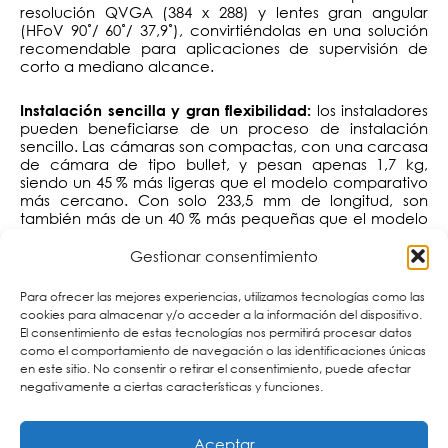
resolución QVGA (384 x 288) y lentes gran angular
(HFoV 90˚/ 60˚/ 37,9˚), convirtiéndolas en una solución
recomendable para aplicaciones de supervisión de
corto a mediano alcance.
los instaladores
Instalación sencilla y gran flexibilidad:
pueden beneficiarse de un proceso de instalación
sencillo. Las cámaras son compactas, con una carcasa
de cámara de tipo bullet, y pesan apenas 1,7 kg,
siendo un 45 % más ligeras que el modelo comparativo
más cercano. Con solo 233,5 mm de longitud, son
también más de un 40 % más pequeñas que el modelo
comparativo más cercano. Otro aspecto para resaltar
es que los modelos de 8 ips quedan fuera del Acuerdo
Gestionar consentimiento
de Wassenaar, un régimen de control de exportaciones
que rige productos específicos, incluidas cámaras
Para ofrecer las mejores experiencias, utilizamos tecnologías como las
superiores a 9 ips. Esto simplifica su exportación e
cookies para almacenar y/o acceder a la información del dispositivo.
importación, lo que permite un tiempo de entrega más
El consentimiento de estas tecnologías nos permitirá procesar datos
rápido.
como el comportamiento de navegación o las identificaciones únicas
en este sitio. No consentir o retirar el consentimiento, puede afectar
negativamente a ciertas características y funciones.
la nueva gama de
Varios modelos disponibles:
cámaras incluye versiones de:
Aceptar