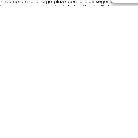
un compromiso a largo plazo con la ciberseguridad,
tándares como la Ley de Autorización de Defensa
as sobre seguridad de la información y resiliencia
berseguridad a nivel general.
as para ser fáciles de instalar, lo que agiliza el
ahorrando así tiempo y costes. Con solo un puerto y
ión y operación.
España.
Z plus de
, no dudes en
Hanwha Vision
contactar con
cional y la mejor solución para tu proyecto de