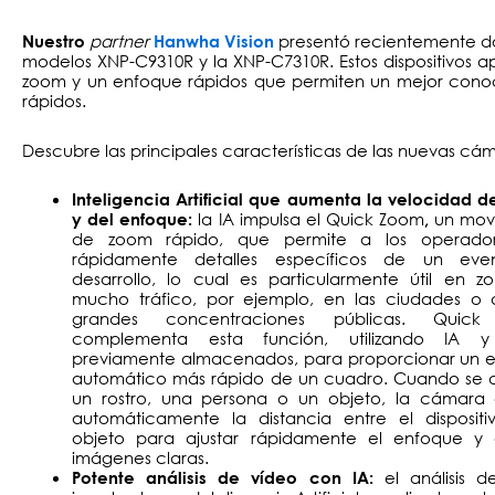
partner
presentó recientemente dos
Nuestro
Hanwha Vision
modelos XNP-C9310R y la XNP-C7310R. Estos dispositivos apr
zoom y un enfoque rápidos que permiten un mejor conoc
rápidos.
Descubre las principales características de las nuevas cám
Inteligencia Artificial que aumenta la velocidad 
la IA impulsa el Quick Zoom
un mov
y del enfoque:
,
de zoom rápido, que permite a los operador
rápidamente detalles específicos de un eve
desarrollo, lo cual es particularmente útil en z
mucho tráfico, por ejemplo, en las ciudades o 
grandes concentraciones públicas. Quick
complementa esta función, utilizando IA y
previamente almacenados, para proporcionar un 
automático más rápido de un cuadro. Cuando se 
un rostro, una persona o un objeto, la cámara 
automáticamente la distancia entre el dispositi
objeto para ajustar rápidamente el enfoque y 
imágenes claras.
el análisis 
Potente análisis de vídeo con IA: