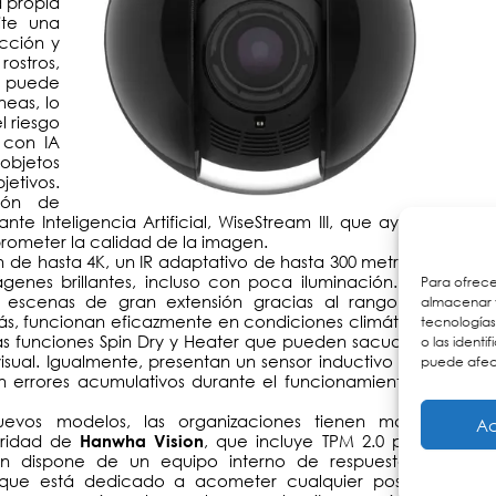
a propia
ite una
cción y
ostros,
én puede
neas, lo
l riesgo
 con IA
 objetos
etivos.
ción de
Inteligencia Artificial, WiseStream III, que ayuda
prometer la calidad de la imagen.
 de hasta 4K, un IR adaptativo de hasta 300 metros y
genes brillantes, incluso con poca iluminación. Los
Para ofrece
y escenas de gran extensión gracias al rango de
almacenar y
más, funcionan eficazmente en condiciones climáticas
tecnología
las funciones Spin Dry y Heater que pueden sacudir el
o las identi
visual. Igualmente, presentan un sensor inductivo que
puede afect
n errores acumulativos durante el funcionamiento a
uevos modelos, las organizaciones tienen mayor
Ac
guridad de
, que incluye TPM 2.0 para
Hanwha Vision
ién dispone de un equipo interno de respuesta a
 que está dedicado a acometer cualquier posible