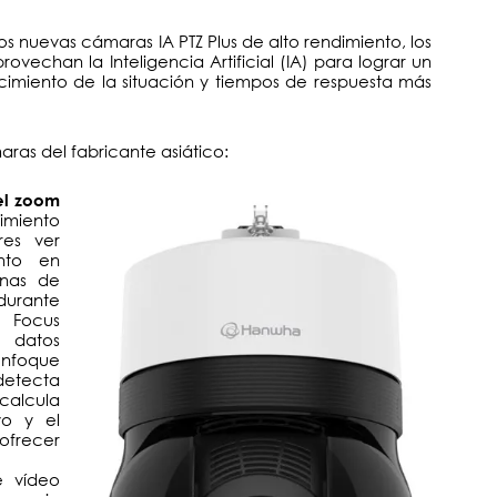
 nuevas cámaras IA PTZ Plus de alto rendimiento, los
ovechan la Inteligencia Artificial (IA) para lograr un
imiento de la situación y tiempos de respuesta más
aras del fabricante asiático:
del zoom
imiento
es ver
nto en
onas de
durante
 Focus
 datos
enfoque
detecta
calcula
vo y el
ofrecer
de vídeo