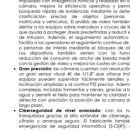
impulsado con Inteligencia Artificial y realizado en l
cámara, mejora la eficiencia operativa y perm
búsqueda rápida de evidencias mediante la dete
clasificación precisa de objetos (personas, r
matrículas y vehículos). El análisis de vídeo tambi
alertar a los equipos sobre merodeos y cruces de lí
que ayuda a proteger áreas predefinidas y reducir e
de intrusión. Además, el seguimiento automático
facilita a los operadores el seguimiento continuo de
o personas de interés mediante el bloqueo de obj
Los dispositivos también vienen con la fun
reducción de consumo de ancho de banda mediante 
con la gestión de vídeo y mejora los costes sin com
: las cámaras cuentan con resolución
Gran precisión
un gran sensor visual 4K de 1/1,8ʺ que ofrece imá
equipos pueden supervisar fácilmente detalles 
inclinación ampliado y al control PTZ preciso. Ade
complejas, incluidas tormentas y nieves, gracias a 
agua y derretir el hielo para mantener la claridad 
detecta con precisión la posición de la cámara si
largo plazo.
con los n
Ciberseguridad de nivel avanzado:
tranquilidad gracias al alto estándar de ciberse
cifrado y arranque seguro. El fabricante tamb
emergencias de seguridad informática (S-CERT),