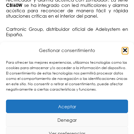
se ha integrado con led multicolores y alarma
CBI60W
acústica para reconocer de manera fácil y rápida
situaciones críticas en el interior del panel.
Cartronic Group, distribuidor oficial de Adelsystem en
España.
Si te interesa conocer más sobre la nueva solución DC-
Gestionar consentimiento
UPS de
, no dudes en
Adelsystem
contactar con
podemos ofrecerte las mejores
Cartronic Group
;
Para ofrecer las mejores experiencias, utilizamos tecnologías como las
soluciones para tu proyecto.
cookies para almacenar y/o acceder a la información del dispositivo.
El consentimiento de estas tecnologías nos permitirá procesar datos
como el comportamiento de navegación o las identificaciones únicas
Otras publicaciones que pueden interesarte:
en este sitio. No consentir o retirar el consentimiento, puede afectar
negativamente a ciertas características y funciones.
Aceptar
Denegar
Ver preferencias