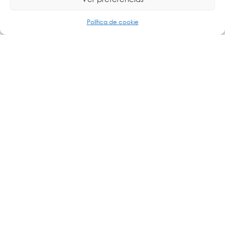
Política de cookie
La transformación digital de la industria está impulsando una
nueva
Leer más »