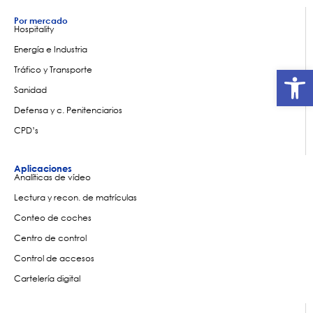
Por mercado
Hospitality
Energía e Industria
Ab
Tráfico y Transporte
Sanidad
Defensa y c. Penitenciarios
CPD’s
Aplicaciones
Analíticas de vídeo
Lectura y recon. de matrículas
Conteo de coches
Centro de control
Control de accesos
Cartelería digital