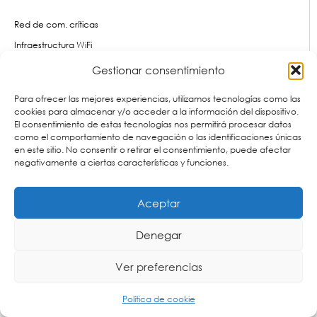
Red de com. críticas
Infraestructura WiFi
Almacenamiento industrial
Gestionar consentimiento
Etiquetado Industrial
Para ofrecer las mejores experiencias, utilizamos tecnologías como las
Telemedicina
cookies para almacenar y/o acceder a la información del dispositivo.
El consentimiento de estas tecnologías nos permitirá procesar datos
como el comportamiento de navegación o las identificaciones únicas
Ver todas las aplicaciones
en este sitio. No consentir o retirar el consentimiento, puede afectar
negativamente a ciertas características y funciones.
Soluciones Vigía
Vigíacare
Aceptar
Vigíatraffic
VigíaRescue
Denegar
Sendesk
Servicios
Ver preferencias
Política de cookie